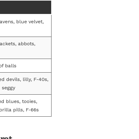
vens, blue velvet,
ackets, abbots,
of balls
d devils, lilly, F-40s,
, seggy
d blues, tooies,
rilla pills, F-66s