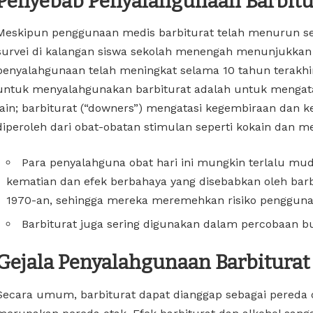
Penyebab Penyalahgunaan Barbitu
Meskipun penggunaan medis barbiturat telah menurun se
survei di kalangan siswa sekolah menengah menunjukka
penyalahgunaan telah meningkat selama 10 tahun terakh
untuk menyalahgunakan barbiturat adalah untuk mengatas
lain; barbiturat (“downers”) mengatasi kegembiraan dan 
diperoleh dari obat-obatan stimulan seperti kokain dan 
Para penyalahguna obat hari ini mungkin terlalu mu
kematian dan efek berbahaya yang disebabkan oleh bar
1970-an, sehingga mereka meremehkan risiko pengguna
Barbiturat juga sering digunakan dalam percobaan bu
Gejala Penyalahgunaan Barbiturat
Secara umum, barbiturat dapat dianggap sebagai pereda o