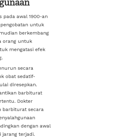
hgunaan
s pada awal 1900-an
i pengobatan untuk
kemudian berkembang
a orang untuk
uk mengatasi efek
g.
enurun secara
k obat sedatif-
lai diresepkan.
ntikan barbiturat
rtentu. Dokter
 barbiturat secara
 penyalahgunaan
ndingkan dengan awal
jarang terjadi.