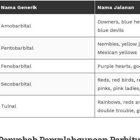
Nama Generik
Nama Jalanan
Downers, blue hea
Amobarbital
blue devils
Nembies, yellow j
Pentobarbital
Mexican yellows
Fenobarbital
Purple hearts, go
Reds, red birds, re
Secobarbital
pinks, pink ladies
Rainbows, reds an
Tuinal
double trouble, go