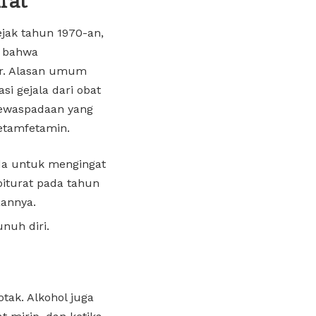
rat
jak tahun 1970-an,
n bahwa
ir. Alasan umum
i gejala dari obat
kewaspadaan yang
metamfetamin.
da untuk mengingat
biturat pada tahun
annya.
nuh diri.
tak. Alkohol juga