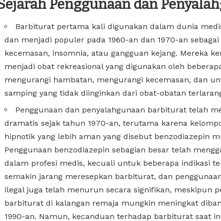
Sejarah Penggunaan dan Penyala
Barbiturat pertama kali digunakan dalam dunia medi
dan menjadi populer pada 1960-an dan 1970-an sebaga
kecemasan, insomnia, atau gangguan kejang. Mereka 
menjadi obat rekreasional yang digunakan oleh beberap
mengurangi hambatan, mengurangi kecemasan, dan unt
samping yang tidak diinginkan dari obat-obatan terlaran
Penggunaan dan penyalahgunaan barbiturat telah m
dramatis sejak tahun 1970-an, terutama karena kelompo
hipnotik yang lebih aman yang disebut benzodiazepin mu
Penggunaan benzodiazepin sebagian besar telah mengga
dalam profesi medis, kecuali untuk beberapa indikasi te
semakin jarang meresepkan barbiturat, dan penggunaan
ilegal juga telah menurun secara signifikan, meskipun
barbiturat di kalangan remaja mungkin meningkat diba
1990-an. Namun, kecanduan terhadap barbiturat saat ini 