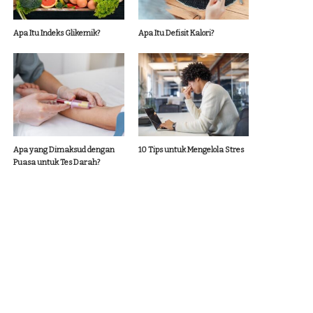
Apa Itu Indeks Glikemik?
Apa Itu Defisit Kalori?
Apa yang Dimaksud dengan
10 Tips untuk Mengelola Stres
Puasa untuk Tes Darah?