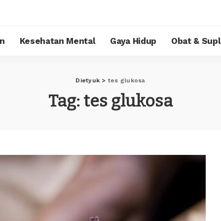
n
Kesehatan Mental
Gaya Hidup
Obat & Sup
Dietyuk
>
tes glukosa
Tag:
tes glukosa