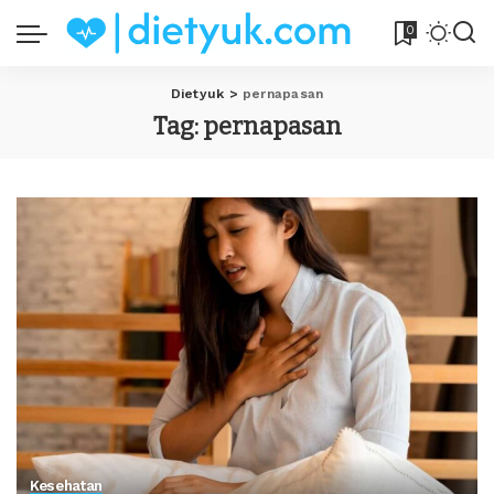
0
Dietyuk
>
pernapasan
Tag:
pernapasan
Kesehatan