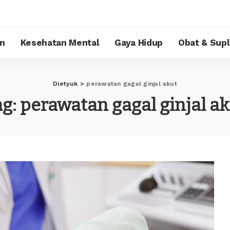
n
Kesehatan Mental
Gaya Hidup
Obat & Sup
Dietyuk
>
perawatan gagal ginjal akut
ag:
perawatan gagal ginjal ak