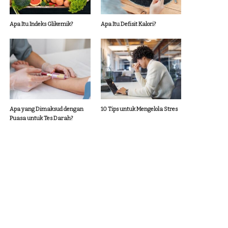
Apa Itu Indeks Glikemik?
Apa Itu Defisit Kalori?
Apa yang Dimaksud dengan
10 Tips untuk Mengelola Stres
Puasa untuk Tes Darah?