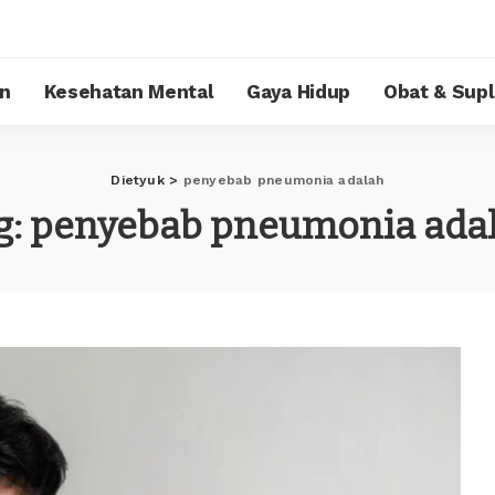
n
Kesehatan Mental
Gaya Hidup
Obat & Sup
Dietyuk
>
penyebab pneumonia adalah
g:
penyebab pneumonia ada