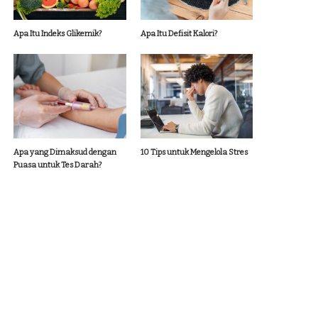
Apa Itu Indeks Glikemik?
Apa Itu Defisit Kalori?
Apa yang Dimaksud dengan
10 Tips untuk Mengelola Stres
Puasa untuk Tes Darah?