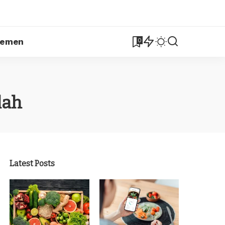
lemen
0
lah
Latest Posts