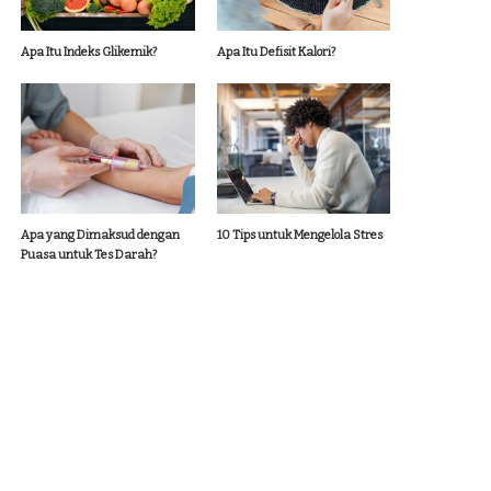
Apa Itu Indeks Glikemik?
Apa Itu Defisit Kalori?
Apa yang Dimaksud dengan
10 Tips untuk Mengelola Stres
Puasa untuk Tes Darah?