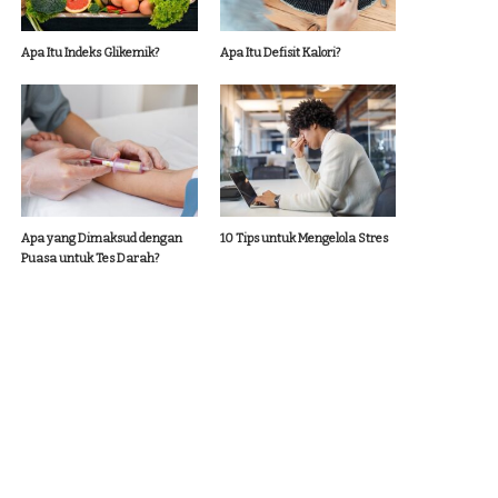
Apa Itu Indeks Glikemik?
Apa Itu Defisit Kalori?
Apa yang Dimaksud dengan
10 Tips untuk Mengelola Stres
Puasa untuk Tes Darah?