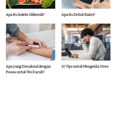
Apa Itu Indeks Glikemik?
Apa Itu Defisit Kalori?
Apa yang Dimaksud dengan
10 Tips untuk Mengelola Stres
Puasa untuk Tes Darah?