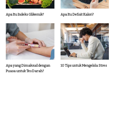
Apa Itu Indeks Glikemik?
Apa Itu Defisit Kalori?
Apa yang Dimaksud dengan
10 Tips untuk Mengelola Stres
Puasa untuk Tes Darah?