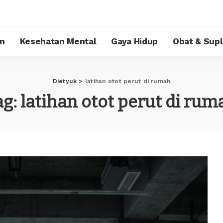
n
Kesehatan Mental
Gaya Hidup
Obat & Sup
Dietyuk
>
latihan otot perut di rumah
ag:
latihan otot perut di rum