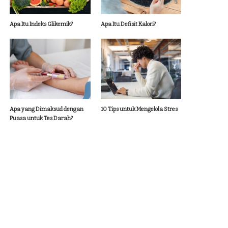
Apa Itu Indeks Glikemik?
Apa Itu Defisit Kalori?
Apa yang Dimaksud dengan
10 Tips untuk Mengelola Stres
Puasa untuk Tes Darah?