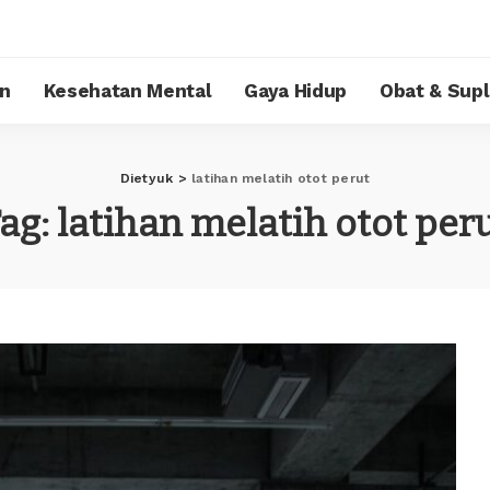
n
Kesehatan Mental
Gaya Hidup
Obat & Sup
Dietyuk
>
latihan melatih otot perut
ag:
latihan melatih otot per