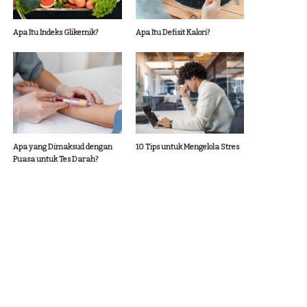
Apa Itu Indeks Glikemik?
Apa Itu Defisit Kalori?
Apa yang Dimaksud dengan
10 Tips untuk Mengelola Stres
Puasa untuk Tes Darah?