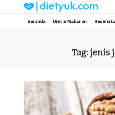
Beranda
Diet & Makanan
Kesehata
Tag:
jenis