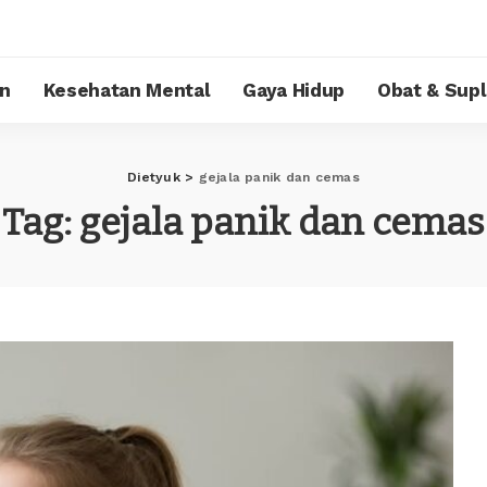
n
Kesehatan Mental
Gaya Hidup
Obat & Sup
Dietyuk
>
gejala panik dan cemas
Tag:
gejala panik dan cemas