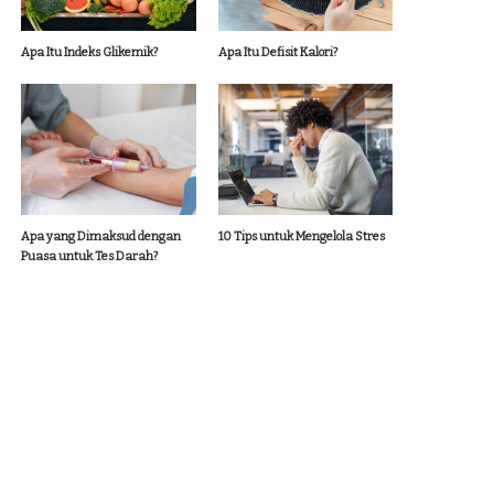
Apa Itu Indeks Glikemik?
Apa Itu Defisit Kalori?
Apa yang Dimaksud dengan
10 Tips untuk Mengelola Stres
Puasa untuk Tes Darah?