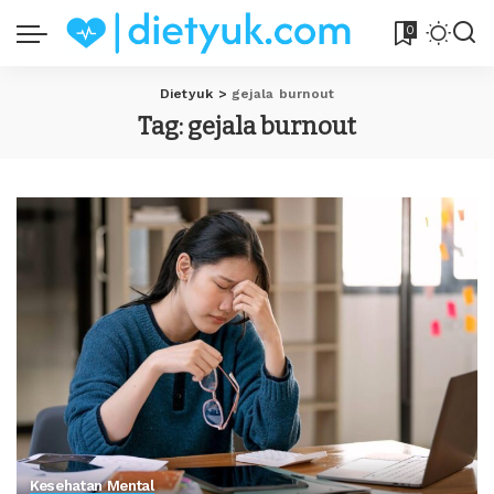
0
Dietyuk
>
gejala burnout
Tag:
gejala burnout
Kesehatan Mental