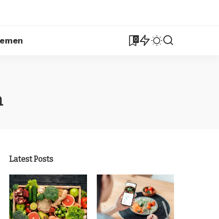
lemen
0
h
Latest Posts