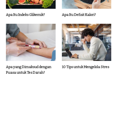
Apa Itu Indeks Glikemik?
Apa Itu Defisit Kalori?
Apa yang Dimaksud dengan
10 Tips untuk Mengelola Stres
Puasa untuk Tes Darah?