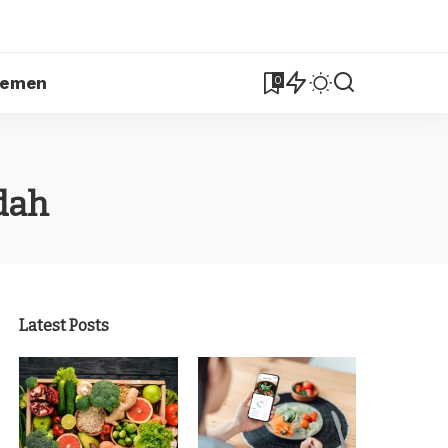
lemen
0
ndah
Latest Posts