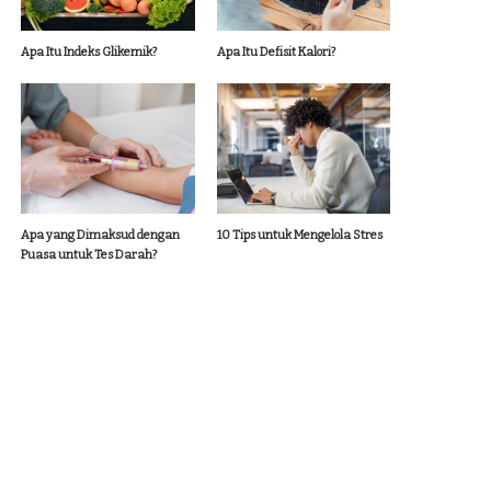
Apa Itu Indeks Glikemik?
Apa Itu Defisit Kalori?
Apa yang Dimaksud dengan
10 Tips untuk Mengelola Stres
Puasa untuk Tes Darah?