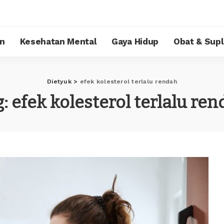
n
Kesehatan Mental
Gaya Hidup
Obat & Sup
Dietyuk
>
efek kolesterol terlalu rendah
g:
efek kolesterol terlalu re