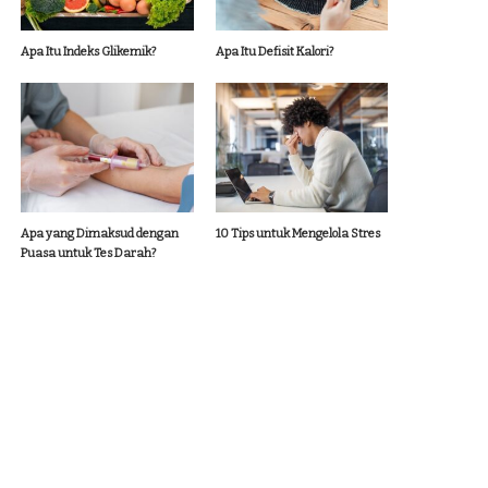
Apa Itu Indeks Glikemik?
Apa Itu Defisit Kalori?
Apa yang Dimaksud dengan
10 Tips untuk Mengelola Stres
Puasa untuk Tes Darah?