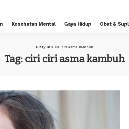
n
Kesehatan Mental
Gaya Hidup
Obat & Sup
Dietyuk
>
ciri ciri asma kambuh
Tag:
ciri ciri asma kambuh