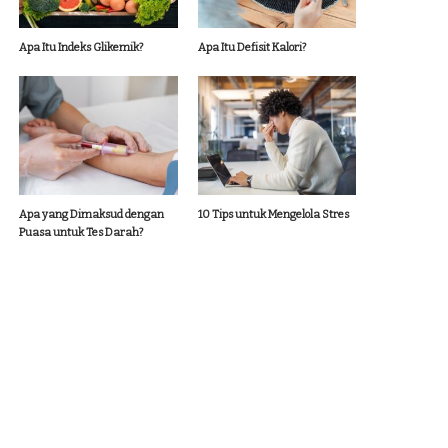
Apa Itu Indeks Glikemik?
Apa Itu Defisit Kalori?
Apa yang Dimaksud dengan
10 Tips untuk Mengelola Stres
Puasa untuk Tes Darah?