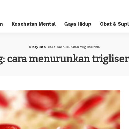
n
Kesehatan Mental
Gaya Hidup
Obat & Sup
Dietyuk
>
cara menurunkan trigliserida
g:
cara menurunkan trigliser