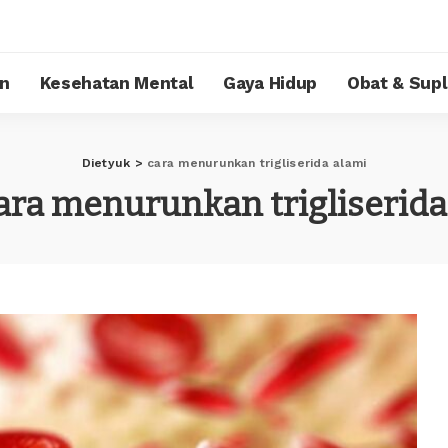
n
Kesehatan Mental
Gaya Hidup
Obat & Sup
Dietyuk
>
cara menurunkan trigliserida alami
ara menurunkan trigliserida