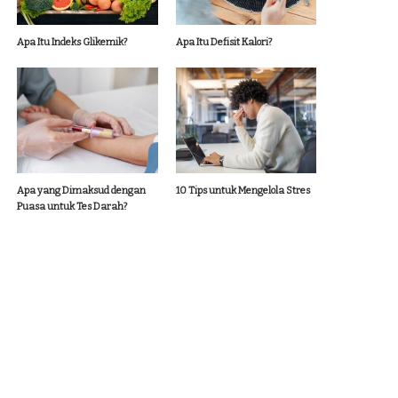
Apa Itu Indeks Glikemik?
Apa Itu Defisit Kalori?
Apa yang Dimaksud dengan
10 Tips untuk Mengelola Stres
Puasa untuk Tes Darah?