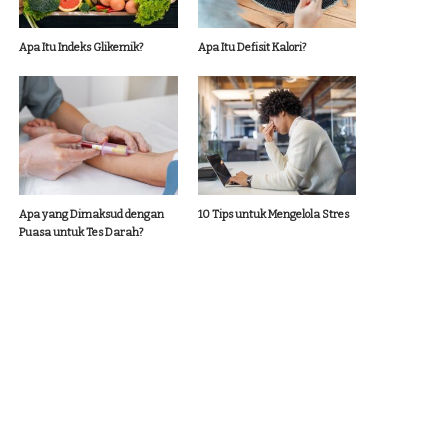
Apa Itu Indeks Glikemik?
Apa Itu Defisit Kalori?
Apa yang Dimaksud dengan
10 Tips untuk Mengelola Stres
Puasa untuk Tes Darah?