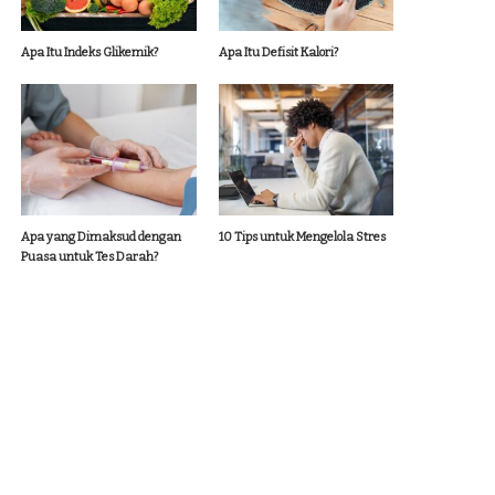
Apa Itu Indeks Glikemik?
Apa Itu Defisit Kalori?
Apa yang Dimaksud dengan
10 Tips untuk Mengelola Stres
Puasa untuk Tes Darah?