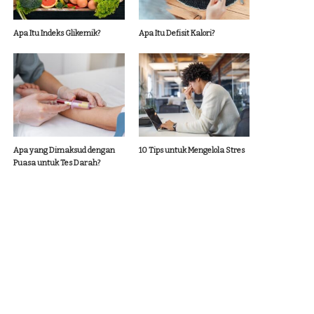
Apa Itu Indeks Glikemik?
Apa Itu Defisit Kalori?
Apa yang Dimaksud dengan
10 Tips untuk Mengelola Stres
Puasa untuk Tes Darah?