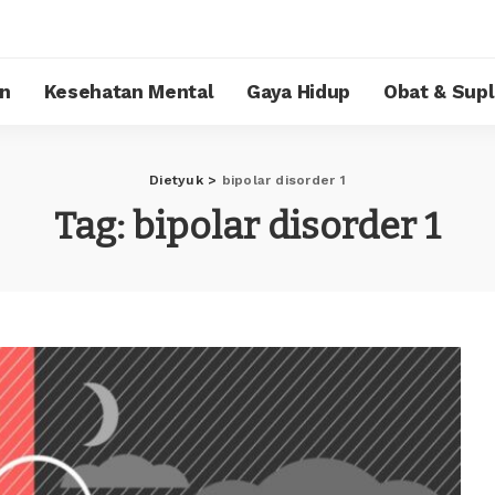
n
Kesehatan Mental
Gaya Hidup
Obat & Sup
Dietyuk
>
bipolar disorder 1
Tag:
bipolar disorder 1